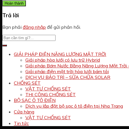
Trả lời
Bạn phải
đăng nhập
để gửi phản hồi.
GIẢI PHÁP ĐIỆN NĂNG LƯỢNG MẶT TRỜI
Giải pháp hòa lưới có lưu trữ Hybrid
Giải pháp Bơm Nước Bằng Năng Lượng Mặt Trời 
Giải pháp điện mặt trời hòa lưới bám tải
DỊCH VỤ BẢO TRÌ – SỮA CHỮA SOLAR
CHỐNG SÉT
VẬT TƯ CHỐNG SÉT
THI CÔNG CHỐNG SÉT
BỘ SẠC Ô TÔ ĐIỆN
Dịch vụ lắp đặt bộ sạc ô tô điện tại Nha Trang
Cửa hàng
VẬT TƯ CHỐNG SÉT
Tin tức