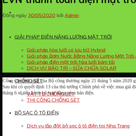
Đăng ngày
30/05/2020
bởi
Admin
GIẢI PHÁP ĐIỆN NĂNG LƯỢNG MẶT TRỜI
Giải pháp hòa lưới có lưu trữ Hybrid
Giải pháp Bơm Nước Bằng Năng Lượng Mặt Trời 
Giải pháp điện mặt trời hòa lưới bám tải
DỊCH VỤ BẢO TRÌ – SỮA CHỮA SOLAR
CHỐNG SÉT
Công văn mới nhất của Bộ công thương ngày 21 tháng 5 năm 2020 gửi
Sau khi có quyết định 13 của thủ tướng Chính phủ về việc mua giá đi
tháng 6 sẽ tiến hành ký hợp đồng mua bán điện.
VẬT TƯ CHỐNG SÉT
THI CÔNG CHỐNG SÉT
BỘ SẠC Ô TÔ ĐIỆN
Dịch vụ lắp đặt bộ sạc ô tô điện tại Nha Trang