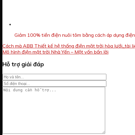
Giảm 100% tiền điện nuôi tôm bằng cách áp dụng điện
Cách mà ABB Thiết kế hệ thống điện mặt trời hòa lưới_tài l
Mô hình điện mặt trời Nhà Yến – Một vốn bốn lời
Hỗ trợ giải đáp