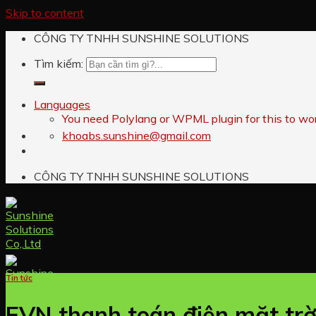
Skip to content
CÔNG TY TNHH SUNSHINE SOLUTIONS
Tìm kiếm:
Languages
You need Polylang or WPML plugin for this to wo
khoabs.sunshine@gmail.com
CÔNG TY TNHH SUNSHINE SOLUTIONS
Tin tức
EVN thanh toán điện mặt trờ