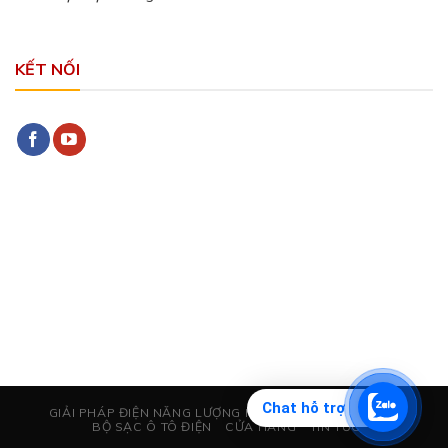
KẾT NỐI
Chat hỗ trợ
GIẢI PHÁP ĐIỆN NĂNG LƯỢNG MẶT TRỜI
CHỐNG SÉT
BỘ SẠC Ô TÔ ĐIỆN
CỬA HÀNG
TIN TỨC