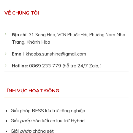
VỀ CHÚNG TÔI
Nha
Địa chỉ:
31 Song Hào, VCN Phước Hải, Phường Nam
Trang, Khánh Hòa
khoabs.sunshine@gmail.com
Email
:
0869 233 779 (hỗ trợ 24/7 Zalo, )
Hotline:
LĨNH VỰC HOẠT ĐỘNG
Giải pháp BESS lưu trữ công nghiệp
Giải
pháp
hòa lưới có lưu trữ Hybrid
Giải
pháp
chống sét