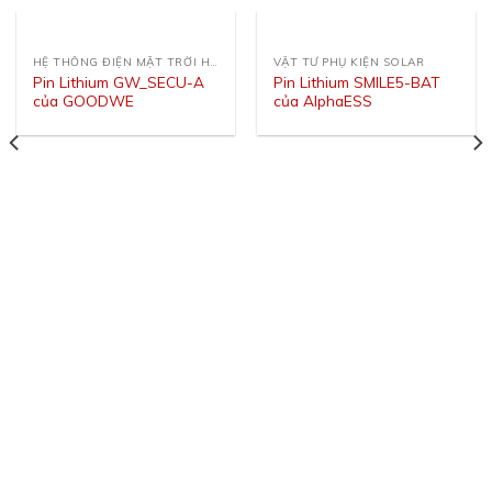
HỆ THỐNG ĐIỆN MẶT TRỜI HÒA LƯỚI
VẬT TƯ PHỤ KIỆN SOLAR
Pin Lithium GW_SECU-A
Pin Lithium SMILE5-BAT
của GOODWE
của AlphaESS