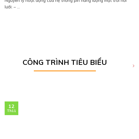
Nguyên lý hoạt động của hệ thống pin năng lượng mặt trời nối
lưới: – ...
CÔNG TRÌNH TIÊU BIỂU
12
Th11