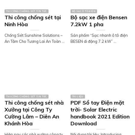
THI CÔNG CHỐNG SÉT TIN TỨC
BỘ SẠC Ô TÔ ĐIỆN
Thi công chống sét tại
Bộ sạc xe điện Bensen
Ninh Hòa
7.2kW 1 pha
Chống Sét Sunshine Solutions –
Sản phẩm “Sạc nhanh ô tô điện
An Tâm Cho Tương Lai An Toàn ...
BESEN di động 7.2 kW” ...
THI CÔNG CHỐNG SÉT TIN TỨC
TÀI LIỆU
Thi công chống sét nhà
PDF Sổ tay Điện mặt
Xưởng tại Công Ty
trời- Solar Electric
Cường Lâm – Diên An
handbook 2021 Edition
Khánh Hòa
Download
Hiện nay các nhà xưởng công ty
Nội dung tài liệu: Introducing