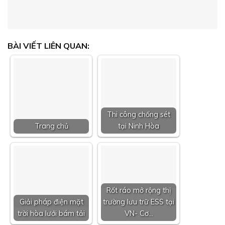
BÀI VIẾT LIÊN QUAN:
Thi công chống sét
Trang chủ
tại Ninh Hòa
Rốt ráo mở rộng thị
Giải pháp điện mặt
trường lưu trữ ESS tại
trời hòa lưới bám tải
VN- Cơ…