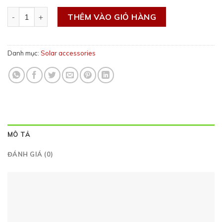
Pat L tin roof số lượng
THÊM VÀO GIỎ HÀNG
Danh mục:
Solar accessories
MÔ TẢ
ĐÁNH GIÁ (0)