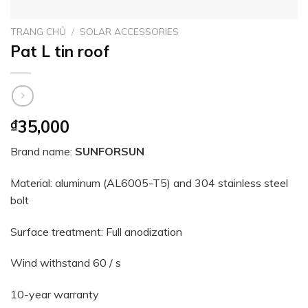
TRANG CHỦ
/
SOLAR ACCESSORIES
Pat L tin roof
₫
35,000
Brand name:
SUNFORSUN
Material: aluminum (AL6005-T5) and 304 stainless steel
bolt
Surface treatment: Full anodization
Wind withstand 60 / s
10-year warranty