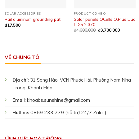
SOLAR ACCESSORIES
PRODUCT COMBO
Solar panels QCells Q.Plus Duo
Rail aluminum grounding pat
L-G5.2 370
₫
17,500
₫
4,000,000
₫
3,700,000
VỀ CHÚNG TÔI
Nha
Địa chỉ:
31 Song Hào, VCN Phước Hải, Phường Nam
Trang, Khánh Hòa
khoabs.sunshine@gmail.com
Email
:
0869 233 779 (hỗ trợ 24/7 Zalo, )
Hotline:
LĨNH VỰC HOẠT ĐỘNG