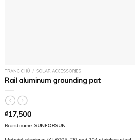
TRANG CHỦ
/
SOLAR ACCESSORIES
Rail aluminum grounding pat
₫
17,500
Brand name:
SUNFORSUN
Material: aluminum (AL6005-T5) and 304 stainless steel