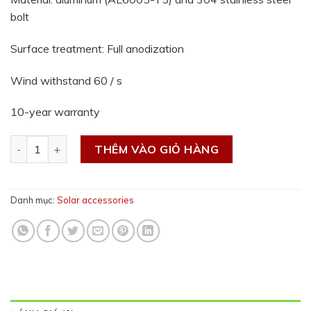
bolt
Surface treatment: Full anodization
Wind withstand 60 / s
10-year warranty
Rail aluminum grounding pat số lượng
THÊM VÀO GIỎ HÀNG
Danh mục:
Solar accessories