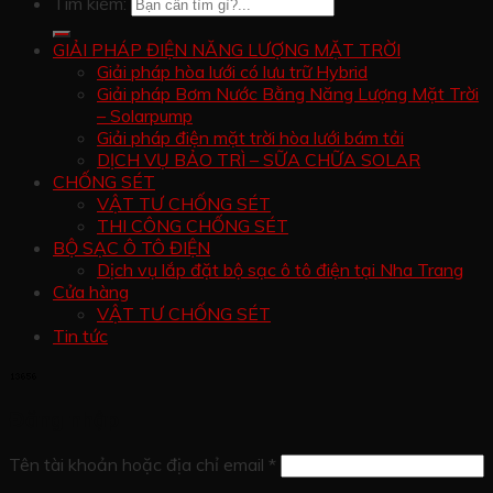
Tìm kiếm:
GIẢI PHÁP ĐIỆN NĂNG LƯỢNG MẶT TRỜI
Giải pháp hòa lưới có lưu trữ Hybrid
Giải pháp Bơm Nước Bằng Năng Lượng Mặt Trời
– Solarpump
Giải pháp điện mặt trời hòa lưới bám tải
DỊCH VỤ BẢO TRÌ – SỮA CHỮA SOLAR
CHỐNG SÉT
VẬT TƯ CHỐNG SÉT
THI CÔNG CHỐNG SÉT
BỘ SẠC Ô TÔ ĐIỆN
Dịch vụ lắp đặt bộ sạc ô tô điện tại Nha Trang
Cửa hàng
VẬT TƯ CHỐNG SÉT
Tin tức
Đăng nhập
Tên tài khoản hoặc địa chỉ email
*