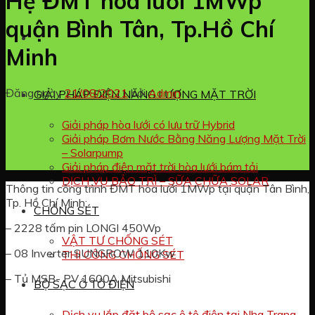
Hệ ĐMT hòa lưới 1MWp
quận Bình Tân, Tp.Hồ Chí
Minh
Đăng ngày
21/08/2021
bởi
Admin
GIẢI PHÁP ĐIỆN NĂNG LƯỢNG MẶT TRỜI
Giải pháp hòa lưới có lưu trữ Hybrid
Giải pháp Bơm Nước Bằng Năng Lượng Mặt Trời
– Solarpump
Giải pháp điện mặt trời hòa lưới bám tải
DỊCH VỤ BẢO TRÌ – SỮA CHỮA SOLAR
Thông tin công trình ĐMT hòa lưới 1MWp tại quận Tân Bình,
Tp. Hồ Chí Minh:
CHỐNG SÉT
– 2228 tấm pin LONGI 450Wp
VẬT TƯ CHỐNG SÉT
– 08 Inverter SUNGROW 110Kw
THI CÔNG CHỐNG SÉT
– Tủ MSB- PV 1600A Mitsubishi
BỘ SẠC Ô TÔ ĐIỆN
Dịch vụ lắp đặt bộ sạc ô tô điện tại Nha Trang