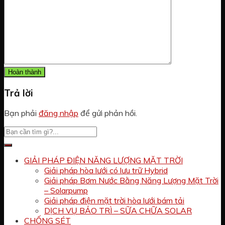
Trả lời
Bạn phải
đăng nhập
để gửi phản hồi.
GIẢI PHÁP ĐIỆN NĂNG LƯỢNG MẶT TRỜI
Giải pháp hòa lưới có lưu trữ Hybrid
Giải pháp Bơm Nước Bằng Năng Lượng Mặt Trời
– Solarpump
Giải pháp điện mặt trời hòa lưới bám tải
DỊCH VỤ BẢO TRÌ – SỮA CHỮA SOLAR
CHỐNG SÉT