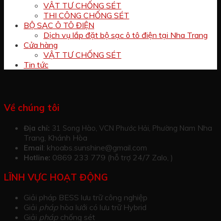
VẬT TƯ CHỐNG SÉT
THI CÔNG CHỐNG SÉT
BỘ SẠC Ô TÔ ĐIỆN
Dịch vụ lắp đặt bộ sạc ô tô điện tại Nha Trang
Cửa hàng
VẬT TƯ CHỐNG SÉT
Tin tức
Về chúng tôi
Nha
Địa chỉ:
31 Song Hào, VCN Phước Hải, Phường Nam
Trang, Khánh Hòa
khoabs.sunshine@gmail.com
Email
:
0869 233 779 (hỗ trợ 24/7 Zalo, )
Hotline:
LĨNH VỰC HOẠT ĐỘNG
Giải pháp BESS lưu trữ công nghiệp
Giải
pháp
hòa lưới có lưu trữ Hybrid
Giải
pháp
chống sét