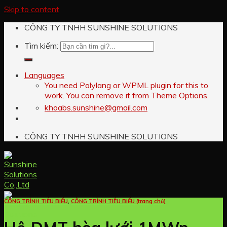
Skip to content
CÔNG TY TNHH SUNSHINE SOLUTIONS
Tìm kiếm:
Languages
You need Polylang or WPML plugin for this to
work. You can remove it from Theme Options.
khoabs.sunshine@gmail.com
CÔNG TY TNHH SUNSHINE SOLUTIONS
CÔNG TRÌNH TIÊU BIỂU
,
CÔNG TRÌNH TIÊU BIỂU (trang chủ)