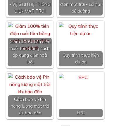
- VỆ SINH HỆ THỐNG
điện mặt trời - Lợi hại
ĐIỆN MẶT TRỜI
đủ đường
Giảm 100% tiền điện
nuôi tôm bằng cách
áp dụng điện hoà
Quy trình thực hiện
lưới
dự án
Cách bảo vệ Pin
năng lượng mặt trời
khi bão đến
EPC