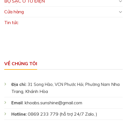
BỘ SẠC Ô TÔ ĐIỆN
Cửa hàng
Tin tức
VỀ CHÚNG TÔI
Nha
Địa chỉ:
31 Song Hào, VCN Phước Hải, Phường Nam
Trang, Khánh Hòa
khoabs.sunshine@gmail.com
Email
:
0869 233 779 (hỗ trợ 24/7 Zalo, )
Hotline: