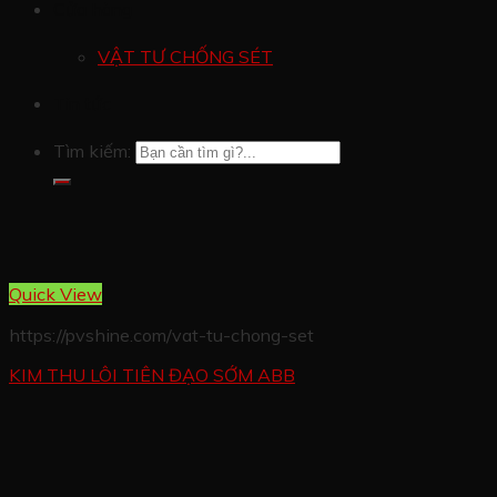
Cửa hàng
VẬT TƯ CHỐNG SÉT
Tin tức
Tìm kiếm:
Quick View
https://pvshine.com/vat-tu-chong-set
KIM THU LÔI TIÊN ĐẠO SỚM ABB