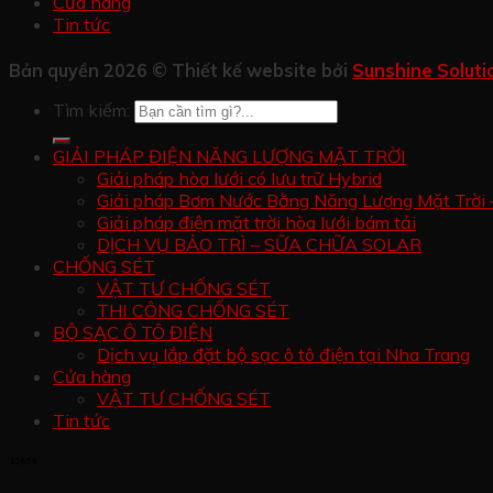
Cửa hàng
Tin tức
Bản quyền 2026 © Thiết kế website bởi
Sunshine Soluti
Tìm kiếm:
GIẢI PHÁP ĐIỆN NĂNG LƯỢNG MẶT TRỜI
Giải pháp hòa lưới có lưu trữ Hybrid
Giải pháp Bơm Nước Bằng Năng Lượng Mặt Trời 
Giải pháp điện mặt trời hòa lưới bám tải
DỊCH VỤ BẢO TRÌ – SỮA CHỮA SOLAR
CHỐNG SÉT
VẬT TƯ CHỐNG SÉT
THI CÔNG CHỐNG SÉT
BỘ SẠC Ô TÔ ĐIỆN
Dịch vụ lắp đặt bộ sạc ô tô điện tại Nha Trang
Cửa hàng
VẬT TƯ CHỐNG SÉT
Tin tức