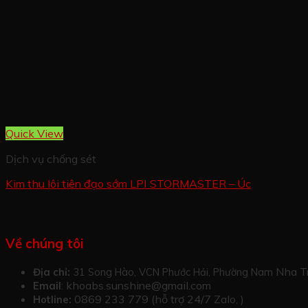
Quick View
Dịch vụ chống sét
Kim thu lôi tiên đạo sớm LPI STORMASTER – Úc
Về chúng tôi
Nha T
Địa chỉ:
31 Song Hào, VCN Phước Hải, Phường Nam
khoabs.sunshine@gmail.com
Email
:
0869 233 779 (hỗ trợ 24/7 Zalo, )
Hotline: