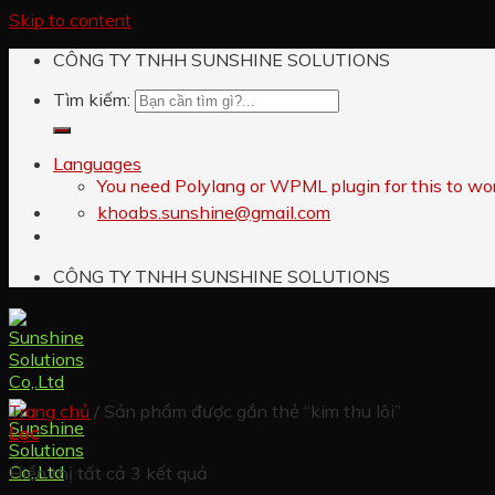
Skip to content
CÔNG TY TNHH SUNSHINE SOLUTIONS
Tìm kiếm:
Languages
You need Polylang or WPML plugin for this to wo
khoabs.sunshine@gmail.com
CÔNG TY TNHH SUNSHINE SOLUTIONS
Trang chủ
/
Sản phẩm được gắn thẻ “kim thu lôi”
Lọc
Hiển thị tất cả 3 kết quả