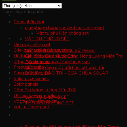
Danh mục sản phẩm
Chưa phân loại
giai-phap-chong-set/vat-tu-chong-set
Vật tư phụ kiện chống sét
GIẢI PHÁP ĐIỆN NĂNG LƯỢNG MẶT TRỜI
VẬT TƯ CHỐNG SÉT
Dịch vụ chống sét
Grid-connected solar system
Giải pháp hòa lưới có lưu trữ Hybrid
Hệ thống điện mặt trời hòa lưới
Giải pháp Bơm Nước Bằng Năng Lượng Mặt Trời
https://pvshine.com/vat-tu-chong-set
– Solarpump
Product combo
Giải pháp điện mặt trời hòa lưới bám tải
Sản phẩm tiện ích
DỊCH VỤ BẢO TRÌ – SỮA CHỮA SOLAR
Solar accessories
Solar panels
CHỐNG SÉT
Tấm Pin Năng Lượng Mặt Trời
Utilities power products
VẬT TƯ CHỐNG SÉT
Vật tư phụ kiện solar
THI CÔNG CHỐNG SÉT
vat-tu-chong-set
BỘ SẠC Ô TÔ ĐIỆN
Dịch vụ lắp đặt bộ sạc ô tô điện tại Nha Trang