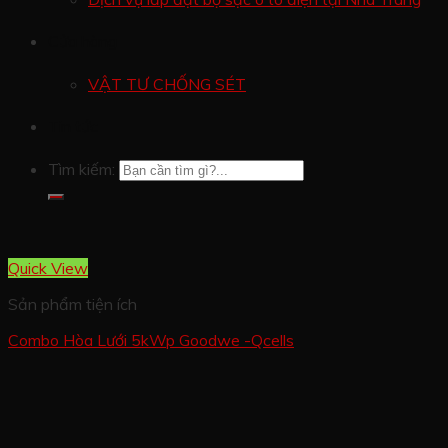
Cửa hàng
VẬT TƯ CHỐNG SÉT
Tin tức
Tìm kiếm:
Quick View
Sản phẩm tiện ích
Combo Hòa Lưới 5kWp Goodwe -Qcells