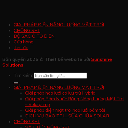
GIẢI PHÁP ĐIỆN NĂNG LƯỢNG MẶT TRỜI
CHỐNG SÉT
BỘ SẠC Ô TÔ ĐIỆN
Cửa hàng
Tin tức
Bản quyền 2026 © Thiết kế website bởi
Sunshine
Solutions
Tìm kiếm:
GIẢI PHÁP ĐIỆN NĂNG LƯỢNG MẶT TRỜI
Giải pháp hòa lưới có lưu trữ Hybrid
Giải pháp Bơm Nước Bằng Năng Lượng Mặt Trời
– Solarpump
Giải pháp điện mặt trời hòa lưới bám tải
DỊCH VỤ BẢO TRÌ – SỮA CHỮA SOLAR
CHỐNG SÉT
VẬT TƯ CHỐNG SÉT