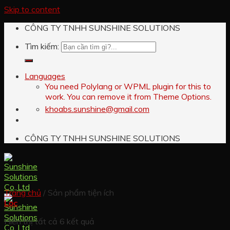
Skip to content
CÔNG TY TNHH SUNSHINE SOLUTIONS
Tìm kiếm:
Languages
You need Polylang or WPML plugin for this to
work. You can remove it from Theme Options.
khoabs.sunshine@gmail.com
CÔNG TY TNHH SUNSHINE SOLUTIONS
Trang chủ
/
Sản phẩm tiện ích
Lọc
Hiển thị tất cả 6 kết quả