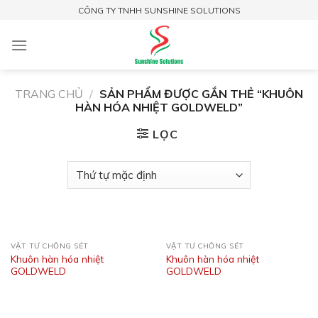
Skip
CÔNG TY TNHH SUNSHINE SOLUTIONS
to
content
TRANG CHỦ
/
SẢN PHẨM ĐƯỢC GẮN THẺ “KHUÔN
HÀN HÓA NHIỆT GOLDWELD”
LỌC
VẬT TƯ CHỐNG SÉT
VẬT TƯ CHỐNG SÉT
Khuôn hàn hóa nhiệt
Khuôn hàn hóa nhiệt
GOLDWELD
GOLDWELD