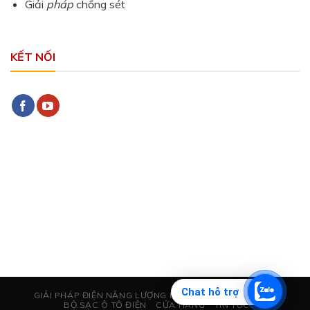
Giải
pháp
chống sét
KẾT NỐI
Chat hỗ trợ
GIẢI PHÁP ĐIỆN NĂNG LƯỢNG MẶT TRỜI
CHỐNG SÉT
BỘ SẠC Ô TÔ ĐIỆN
CỬA HÀNG
TIN TỨC