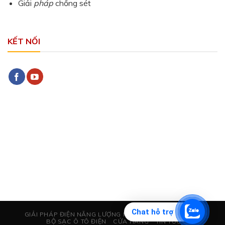
Giải
pháp
chống sét
KẾT NỐI
Chat hỗ trợ
GIẢI PHÁP ĐIỆN NĂNG LƯỢNG MẶT TRỜI
CHỐNG SÉT
BỘ SẠC Ô TÔ ĐIỆN
CỬA HÀNG
TIN TỨC