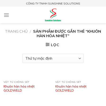
Skip
CÔNG TY TNHH SUNSHINE SOLUTIONS
to
content
TRANG CHỦ
/
SẢN PHẨM ĐƯỢC GẮN THẺ “KHUÔN
HÀN HÓA NHIỆT”
LỌC
VẬT TƯ CHỐNG SÉT
VẬT TƯ CHỐNG SÉT
Khuôn hàn hóa nhiệt
Khuôn hàn hóa nhiệt
GOLDWELD
GOLDWELD