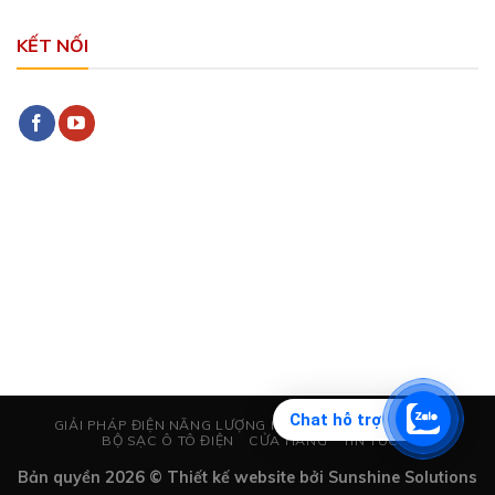
KẾT NỐI
Chat hỗ trợ
GIẢI PHÁP ĐIỆN NĂNG LƯỢNG MẶT TRỜI
CHỐNG SÉT
BỘ SẠC Ô TÔ ĐIỆN
CỬA HÀNG
TIN TỨC
Bản quyền 2026 © Thiết kế website bởi
Sunshine Solutions