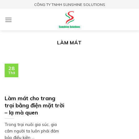
Skip
CÔNG TY TNHH SUNSHINE SOLUTIONS
to
content
LÀM MÁT
28
Th9
Làm mát cho trang
trại bằng điện mặt trời
– lạ mà quen
Trong trại nuôi gia súc, gia
cầm người ta luôn phải đảm
bảo điều kiện ...