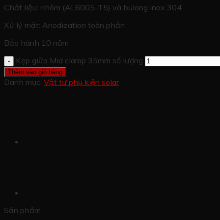
Chất liệu: nhôm (AL6005-T5) và bulong inox 304
Xử lý mặt: Anodization toàn phần
Bảo hành 10 năm
Kẹp giữa Mid clamp 35mm số lượng
Thêm vào giỏ hàng
Danh mục:
Vật tư phụ kiện solar
Sản phẩm