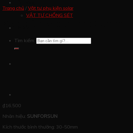
Cửa hàng
Trang chủ
/
Vật tư phụ kiện solar
VẬT TƯ CHỐNG SÉT
Kẹp giữa Mid clamp 35mm
Tin tức
Tìm kiếm:
₫
16,500
Nhãn hiệu:
SUNFORSUN
Kích thước bình thường: 30-50mm