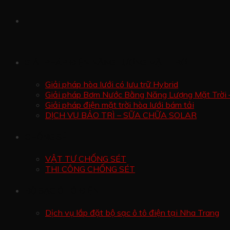
GIẢI PHÁP ĐIỆN NĂNG LƯỢNG MẶT TRỜI
Giải pháp hòa lưới có lưu trữ Hybrid
Giải pháp Bơm Nước Bằng Năng Lượng Mặt Trời 
Giải pháp điện mặt trời hòa lưới bám tải
DỊCH VỤ BẢO TRÌ – SỮA CHỮA SOLAR
CHỐNG SÉT
VẬT TƯ CHỐNG SÉT
THI CÔNG CHỐNG SÉT
BỘ SẠC Ô TÔ ĐIỆN
Dịch vụ lắp đặt bộ sạc ô tô điện tại Nha Trang