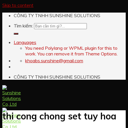
Skip to content
CÔNG TY TNHH SUNSHINE SOLUTIONS
Tìm kiếm:
Languages
You need Polylang or WPML plugin for this to
work. You can remove it from Theme Options.
khoabs.sunshine@gmail.com
CÔNG TY TNHH SUNSHINE SOLUTIONS
thi cong chong set tuy hoa