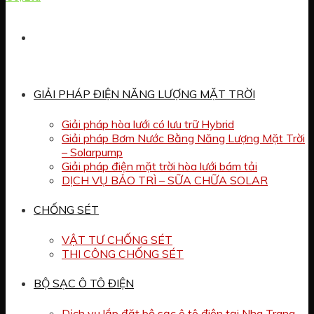
GIẢI PHÁP ĐIỆN NĂNG LƯỢNG MẶT TRỜI
Giải pháp hòa lưới có lưu trữ Hybrid
Giải pháp Bơm Nước Bằng Năng Lượng Mặt Trời
– Solarpump
Giải pháp điện mặt trời hòa lưới bám tải
DỊCH VỤ BẢO TRÌ – SỮA CHỮA SOLAR
CHỐNG SÉT
VẬT TƯ CHỐNG SÉT
THI CÔNG CHỐNG SÉT
BỘ SẠC Ô TÔ ĐIỆN
Dịch vụ lắp đặt bộ sạc ô tô điện tại Nha Trang