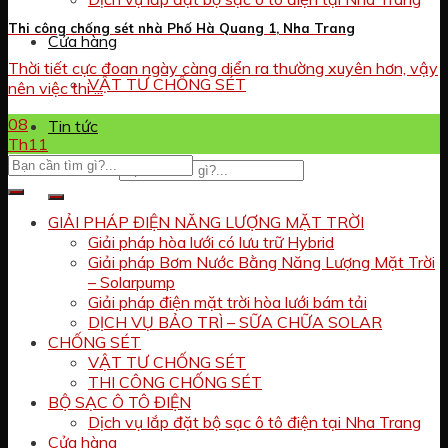
Thi công chống sét nhà Phố Hà Quang 1, Nha Trang
Cửa hàng
Thời tiết cực đoan ngày càng diển ra thường xuyên hơn, vậy
VẬT TƯ CHỐNG SÉT
nên việc thi ...
08
Tin tức
Th11
Tìm kiếm:
GIẢI PHÁP ĐIỆN NĂNG LƯỢNG MẶT TRỜI
Giải pháp hòa lưới có lưu trữ Hybrid
Giải pháp Bơm Nước Bằng Năng Lượng Mặt Trời
– Solarpump
Giải pháp điện mặt trời hòa lưới bám tải
DỊCH VỤ BẢO TRÌ – SỮA CHỮA SOLAR
CHỐNG SÉT
VẬT TƯ CHỐNG SÉT
THI CÔNG CHỐNG SÉT
BỘ SẠC Ô TÔ ĐIỆN
Dịch vụ lắp đặt bộ sạc ô tô điện tại Nha Trang
Cửa hàng