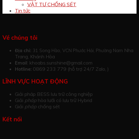
VẬT TƯ CHỐNG SÉT
Tin tức
Về chúng tôi
Nha
Địa chỉ:
31 Song Hào, VCN Phước Hải, Phường Nam
Trang, Khánh Hòa
khoabs.sunshine@gmail.com
Email
:
0869 233 779 (hỗ trợ 24/7 Zalo, )
Hotline:
LĨNH VỰC HOẠT ĐỘNG
Giải pháp BESS lưu trữ công nghiệp
Giải
pháp
hòa lưới có lưu trữ Hybrid
Giải
pháp
chống sét
Kết nối