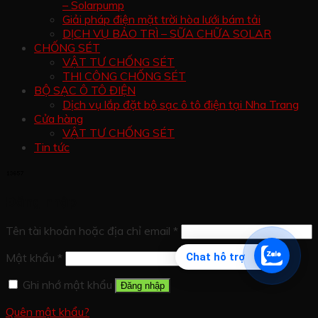
– Solarpump
Giải pháp điện mặt trời hòa lưới bám tải
DỊCH VỤ BẢO TRÌ – SỮA CHỮA SOLAR
CHỐNG SÉT
VẬT TƯ CHỐNG SÉT
THI CÔNG CHỐNG SÉT
BỘ SẠC Ô TÔ ĐIỆN
Dịch vụ lắp đặt bộ sạc ô tô điện tại Nha Trang
Cửa hàng
VẬT TƯ CHỐNG SÉT
Tin tức
Đăng nhập
Tên tài khoản hoặc địa chỉ email
*
Mật khẩu
*
Chat hỗ trợ
Ghi nhớ mật khẩu
Đăng nhập
Quên mật khẩu?