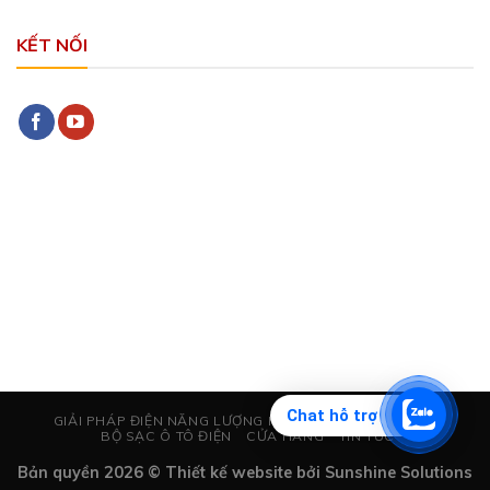
KẾT NỐI
Chat hỗ trợ
GIẢI PHÁP ĐIỆN NĂNG LƯỢNG MẶT TRỜI
CHỐNG SÉT
BỘ SẠC Ô TÔ ĐIỆN
CỬA HÀNG
TIN TỨC
Bản quyền 2026 © Thiết kế website bởi
Sunshine Solutions