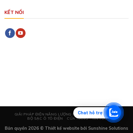
KẾT NỐI
Chat hỗ trợ
GIẢI PHÁP ĐIỆN NĂNG LƯỢNG MẶT TRỜI
CHỐNG SÉT
BỘ SẠC Ô TÔ ĐIỆN
CỬA HÀNG
TIN TỨC
Bản quyền 2026 © Thiết kế website bởi
Sunshine Solutions