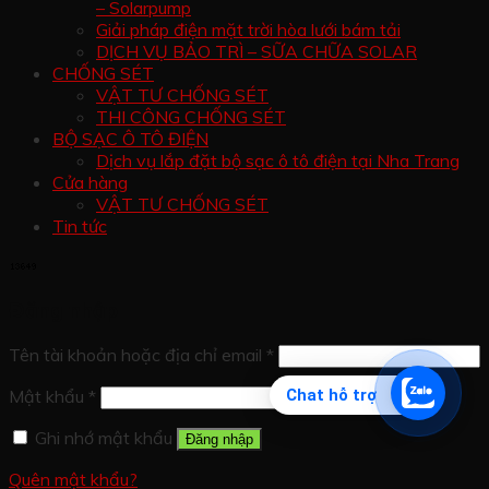
– Solarpump
Giải pháp điện mặt trời hòa lưới bám tải
DỊCH VỤ BẢO TRÌ – SỮA CHỮA SOLAR
CHỐNG SÉT
VẬT TƯ CHỐNG SÉT
THI CÔNG CHỐNG SÉT
BỘ SẠC Ô TÔ ĐIỆN
Dịch vụ lắp đặt bộ sạc ô tô điện tại Nha Trang
Cửa hàng
VẬT TƯ CHỐNG SÉT
Tin tức
Đăng nhập
Tên tài khoản hoặc địa chỉ email
*
Mật khẩu
*
Chat hỗ trợ
Ghi nhớ mật khẩu
Đăng nhập
Quên mật khẩu?