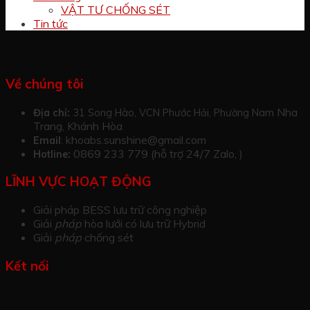
VẬT TƯ CHỐNG SÉT
Tin tức
Về chúng tôi
Nha
Địa chỉ:
31 Song Hào, VCN Phước Hải, Phường Nam
Trang, Khánh Hòa
khoabs.sunshine@gmail.com
Email
:
0869 233 779 (hỗ trợ 24/7 Zalo, )
Hotline:
LĨNH VỰC HOẠT ĐỘNG
Giải pháp BESS lưu trữ công nghiệp
Giải
pháp
hòa lưới có lưu trữ Hybrid
Giải
pháp
chống sét
Kết nối