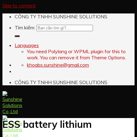
Skip to content
CÔNG TY TNHH SUNSHINE SOLUTIONS
Tìm kiếm:
Languages
You need Polylang or WPML plugin for this to
work. You can remove it from Theme Options.
khoabs.sunshine@gmail.com
CÔNG TY TNHH SUNSHINE SOLUTIONS
ESS battery lithium