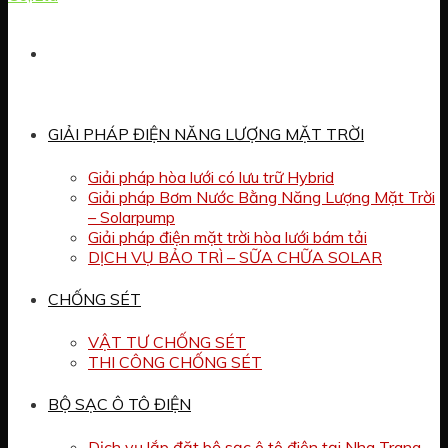
GIẢI PHÁP ĐIỆN NĂNG LƯỢNG MẶT TRỜI
Giải pháp hòa lưới có lưu trữ Hybrid
Giải pháp Bơm Nước Bằng Năng Lượng Mặt Trời
– Solarpump
Giải pháp điện mặt trời hòa lưới bám tải
DỊCH VỤ BẢO TRÌ – SỮA CHỮA SOLAR
CHỐNG SÉT
VẬT TƯ CHỐNG SÉT
THI CÔNG CHỐNG SÉT
BỘ SẠC Ô TÔ ĐIỆN
Dịch vụ lắp đặt bộ sạc ô tô điện tại Nha Trang