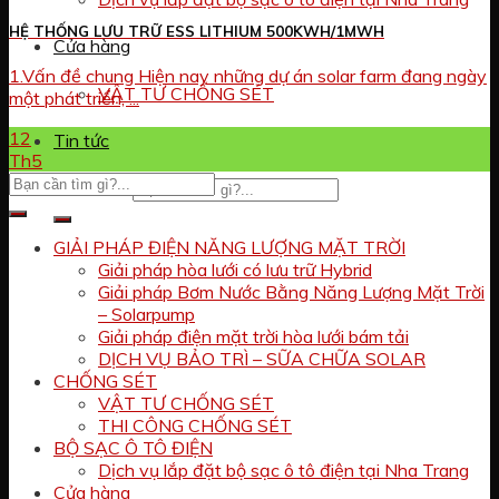
HỆ THỐNG LƯU TRỮ ESS LITHIUM 500KWH/1MWH
Cửa hàng
1.Vấn đề chung Hiện nay những dự án solar farm đang ngày
VẬT TƯ CHỐNG SÉT
một phát triển, ...
12
Tin tức
Th5
Tìm kiếm:
GIẢI PHÁP ĐIỆN NĂNG LƯỢNG MẶT TRỜI
Giải pháp hòa lưới có lưu trữ Hybrid
Giải pháp Bơm Nước Bằng Năng Lượng Mặt Trời
– Solarpump
Giải pháp điện mặt trời hòa lưới bám tải
DỊCH VỤ BẢO TRÌ – SỮA CHỮA SOLAR
CHỐNG SÉT
VẬT TƯ CHỐNG SÉT
THI CÔNG CHỐNG SÉT
BỘ SẠC Ô TÔ ĐIỆN
Dịch vụ lắp đặt bộ sạc ô tô điện tại Nha Trang
Cửa hàng