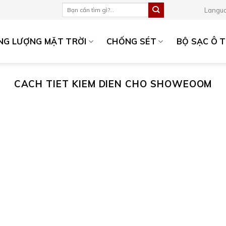
Tìm
Langu
kiếm:
ĂNG LƯỢNG MẶT TRỜI
CHỐNG SÉT
BỘ SẠC Ô T
CACH TIET KIEM DIEN CHO SHOWEOOM