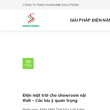
Skip
CÔNG TY TNHH SUNSHINE SOLUTIONS
to
content
GIẢI PHÁP ĐIỆN N
30
Th11
Điện mặt trời cho showroom nội
thất – Các lưu ý quan trọng
Ngày nay, Điện Mặt Trời hòa lưới bám