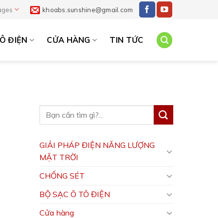
ages
khoabs.sunshine@gmail.com
Ô ĐIỆN
CỬA HÀNG
TIN TỨC
GIẢI PHÁP ĐIỆN NĂNG LƯỢNG
MẶT TRỜI
CHỐNG SÉT
BỘ SẠC Ô TÔ ĐIỆN
Cửa hàng