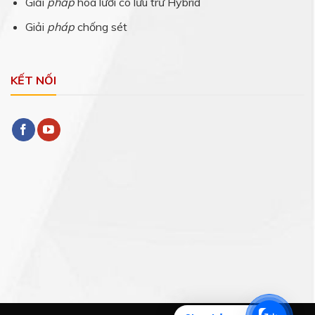
Giải
pháp
hòa lưới có lưu trữ Hybrid
Giải
pháp
chống sét
KẾT NỐI